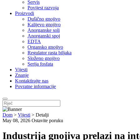
Servis
Povijest razvoja
Proizvodi
Dušično gnojivo
Kalijevo gnojivo
Anorganske soli
Anorganski spoj
EDTA
Organsko gnojivo
Regulator rasta biljaka
Složeno gnojivo
Serija fosfata
Vijesti
Znanje
Kontaktirajte nas
Povratne informacije
Dom
>
Vijesti
>
Detalji
May 08, 2026
Ostavite poruku
Industrija gnojiva prelazi na i