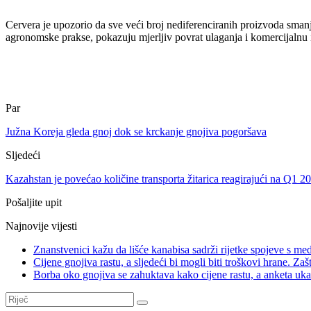
Cervera je upozorio da sve veći broj nediferenciranih proizvoda smanj
agronomske prakse, pokazuju mjerljiv povrat ulaganja i komercijalnu izv
Par
Južna Koreja gleda gnoj dok se krckanje gnojiva pogoršava
Sljedeći
Kazahstan je povećao količine transporta žitarica reagirajući na Q1 20
Pošaljite upit
Najnovije vijesti
Znanstvenici kažu da lišće kanabisa sadrži rijetke spojeve s med
Cijene gnojiva rastu, a sljedeći bi mogli biti troškovi hrane. Zašt
Borba oko gnojiva se zahuktava kako cijene rastu, a anketa ukaz