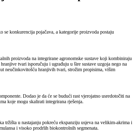
kako se konkurencija pojačava, a kategorije proizvoda postaju
lnih proizvoda na integrirane agronomske sustave koji kombiniraju
e hranjive tvari isporučuju i ugrađuju u šire sustave uzgoja nego na
knut neučinkovitošću hranjivih tvari, strožim propisima, višim
komponente. Dodao je da će se budući rast vjerojatno usredotočiti na
ama koje mogu skalirati integrirana rješenja.
a tržišta u nastajanju pokreću ekspanziju usjeva na velikim-akrima i
imulansa i visoko prodrlih biokontrolnih segmenata.