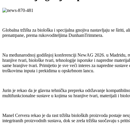
Globalna tržišta za biološka i specijalna gnojiva nastavljaju se širiti
prenatrpane, prema rukovoditeljima DunhamTrimmera.
Na međunarodnoj godišnjoj konferenciji NewAG 2026. u Madridu, ruko
hranjive tvari, biološke tvari, tehnologije isporuke i napredne materija
same hranjive tvari. Primijetio je sve veći interes za napredne sustave
troškovima inputa i prekidima u opskrbnom lancu.
Jurin je rekao da je glavna tehnička prepreka održavanje kompatibilno
multifunkcionalne sustave u kojima su hranjive tvari, materijali i biol
Manel Cervera rekao je da rast tržišta bioloških proizvoda postaje ne
integriranih proizvodnih sustava, dok se zrela tržišta suočavaju s pr