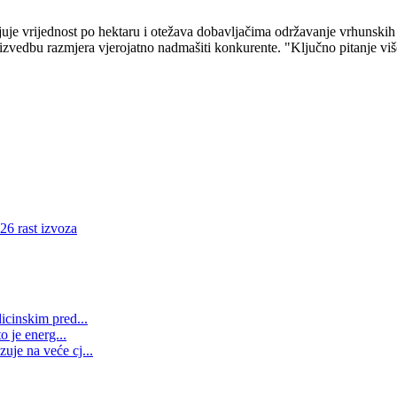
uje vrijednost po hektaru i otežava dobavljačima održavanje vrhunskih c
edbu razmjera vjerojatno nadmašiti konkurente. "Ključno pitanje više nije
26 rast izvoza
icinskim pred...
o je energ...
uje na veće cj...