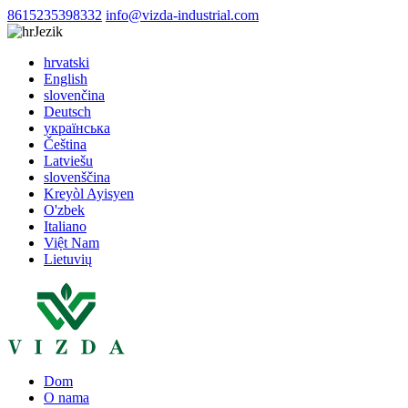
8615235398332
info@vizda-industrial.com
Jezik
hrvatski
English
slovenčina
Deutsch
українська
Čeština
Latviešu
slovenščina
Kreyòl Ayisyen
O'zbek
Italiano
Việt Nam
Lietuvių
Dom
O nama