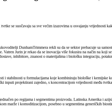
, ali tvrtke se suočavaju sa sve većim izazovima u osvajanju vrijednosti 
voditelji DunhamTrimmera rekli su da se sektor prebacuje sa samosta
le. Vatren Jurin je rekao da se inovacija više fokusira na način na koji s
 dostave, inhibitore, znanost o materijalima i biološku integraciju, pota
sti i stabilnosti u formulacijama koje kombiniraju biološke i kemijske 
oški inputi projektirani zajedno, s koncentracijom vrijednosti među tvrtk
ujednačen po regijama i segmentima proizvoda. Latinska Amerika i azijsk
itiskom marže i komoditizacijom, posebno u segmentima generičkih biost