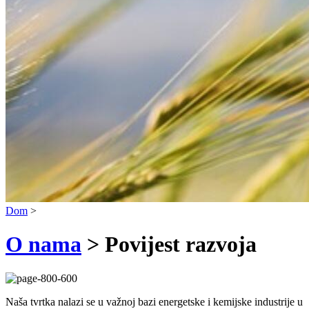
Dom
>
O nama
> Povijest razvoja
Naša tvrtka nalazi se u važnoj bazi energetske i kemijske industrije u