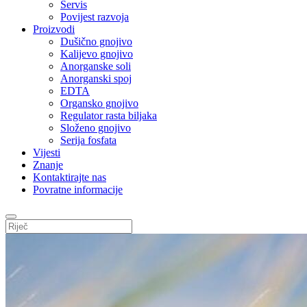
Servis
Povijest razvoja
Proizvodi
Dušično gnojivo
Kalijevo gnojivo
Anorganske soli
Anorganski spoj
EDTA
Organsko gnojivo
Regulator rasta biljaka
Složeno gnojivo
Serija fosfata
Vijesti
Znanje
Kontaktirajte nas
Povratne informacije