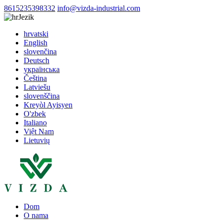
8615235398332
info@vizda-industrial.com
Jezik
hrvatski
English
slovenčina
Deutsch
українська
Čeština
Latviešu
slovenščina
Kreyòl Ayisyen
O'zbek
Italiano
Việt Nam
Lietuvių
Dom
O nama