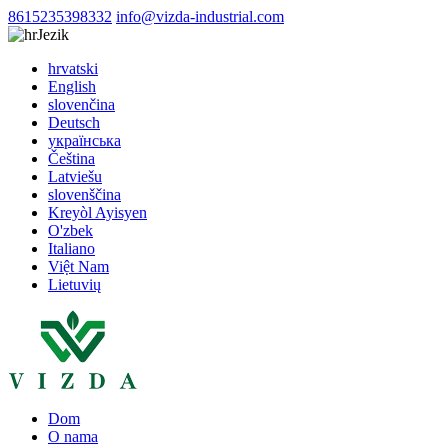
8615235398332
info@vizda-industrial.com
Jezik
hrvatski
English
slovenčina
Deutsch
українська
Čeština
Latviešu
slovenščina
Kreyòl Ayisyen
O'zbek
Italiano
Việt Nam
Lietuvių
Dom
O nama