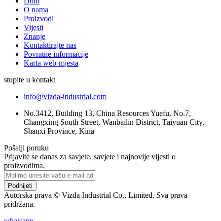
Dom
O nama
Proizvodi
Vijesti
Znanje
Kontaktirajte nas
Povratne informacije
Karta web-mjesta
stupite u kontakt
info@vizda-industrial.com
No.3412, Building 13, China Resources Yuefu, No.7,
Changxing South Street, Wanbailin District, Taiyuan City,
Shanxi Province, Kina
Pošalji poruku
Prijavite se danas za savjete, savjete i najnovije vijesti o
proizvodima.
Podnijeti
Autorska prava © Vizda Industrial Co., Limited. Sva prava
pridržana.
whatsapp