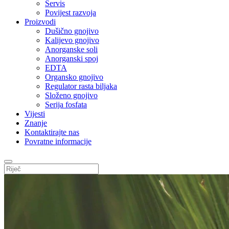
Servis
Povijest razvoja
Proizvodi
Dušično gnojivo
Kalijevo gnojivo
Anorganske soli
Anorganski spoj
EDTA
Organsko gnojivo
Regulator rasta biljaka
Složeno gnojivo
Serija fosfata
Vijesti
Znanje
Kontaktirajte nas
Povratne informacije