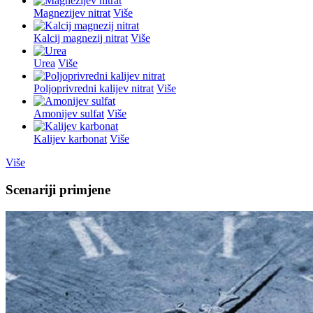
Magnezijev nitrat
Više
Kalcij magnezij nitrat
Više
Urea
Više
Poljoprivredni kalijev nitrat
Više
Amonijev sulfat
Više
Kalijev karbonat
Više
Više
Scenariji primjene