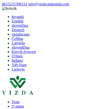
8615235398332
info@vizda-industrial.com
Jezik
hrvatski
English
slovenčina
Deutsch
українська
Čeština
Latviešu
slovenščina
Kreyòl Ayisyen
O'zbek
Italiano
Việt Nam
Lietuvių
Dom
O nama