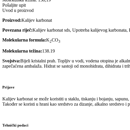
Pošaljite upit
Uvod u proizvod
Proizvod:
Kalijev karbonat
Povezana riječ:
Kalijev karbonat sds, Upotreba kalijevog karbonata
Molekularna formula:
K
CO
2
3
Molekularna težina:
138.19
Svojstva:
Bijeli kristalni prah. Topljiv u vodi, vodena otopina je alkal
zapečaćena ambalaža. Hidrat se sastoji od monohidrata, dihidrata i trih
Prijave
Kalijev karbonat se može koristiti u staklu, tiskanju i bojanju, sapunu,
Također se koristi u hrani kao sredstvo za dizanje, alkalno sredstvo i po
Tehnički podaci