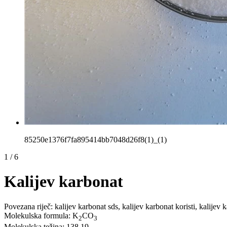
85250e1376f7fa895414bb7048d26f8(1)_(1)
1
/
6
Kalijev karbonat
Povezana riječ: kalijev karbonat sds, kalijev karbonat koristi, kalij
Molekulska formula: K
CO
2
3
Molekulska težina: 138,19