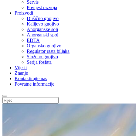
Servis
Povijest razvoja
Proizvodi
Dušično gnojivo
Kalijevo gnojivo
Anorganske soli
Anorganski spoj
EDTA
Organsko gnojivo
Regulator rasta biljaka
Složeno gnojivo
Serija fosfata
Vijesti
Znanje
Kontaktirajte nas
Povratne informacije