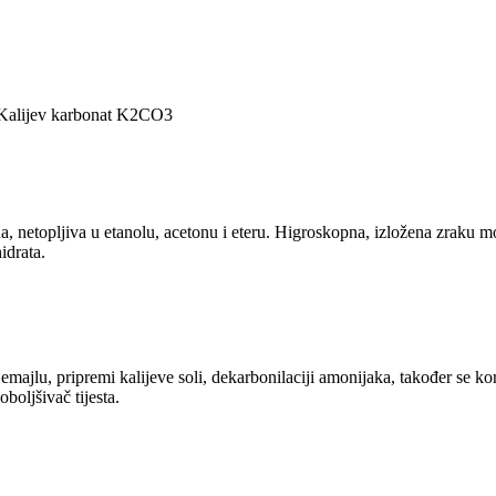
, Kalijev karbonat K2CO3
na, netopljiva u etanolu, acetonu i eteru. Higroskopna, izložena zraku mož
idrata.
 emajlu, pripremi kalijeve soli, dekarbonilaciji amonijaka, također se kor
boljšivač tijesta.