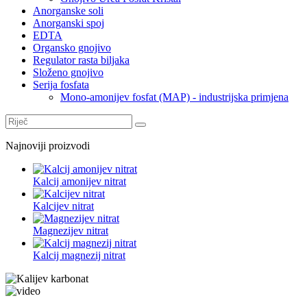
Anorganske soli
Anorganski spoj
EDTA
Organsko gnojivo
Regulator rasta biljaka
Složeno gnojivo
Serija fosfata
Mono-amonijev fosfat (MAP) - industrijska primjena
Najnoviji proizvodi
Kalcij amonijev nitrat
Kalcijev nitrat
Magnezijev nitrat
Kalcij magnezij nitrat