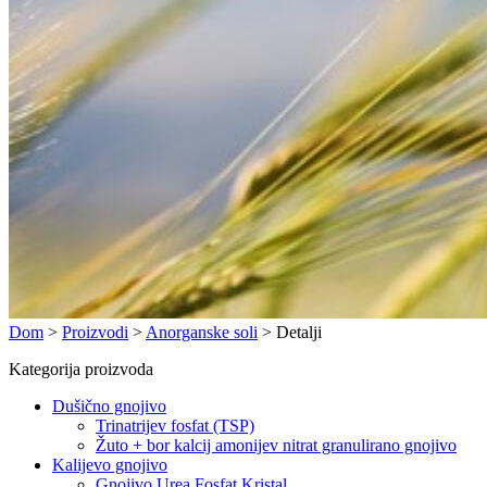
Dom
>
Proizvodi
>
Anorganske soli
>
Detalji
Kategorija proizvoda
Dušično gnojivo
Trinatrijev fosfat (TSP)
Žuto + bor kalcij amonijev nitrat granulirano gnojivo
Kalijevo gnojivo
Gnojivo Urea Fosfat Kristal