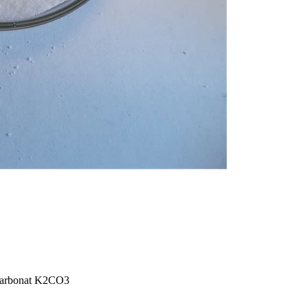
ev karbonat K2CO3